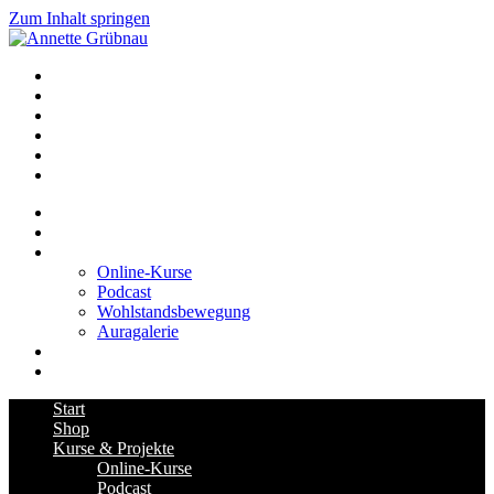
Zum Inhalt springen
START
SHOP
KURSE & PROJEKTE
Online-Kurse
Podcast
Wohlstandsbewegung
Auragalerie
MITGLIEDERBEREICH
KONTAKT
Start
Shop
Kurse & Projekte
Online-Kurse
Podcast