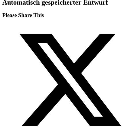
Automatisch gespeicherter Entwurf
Diesen
Please Share This
Inhalt
Öffnet
teilen
in
einem
neuen
Fenster