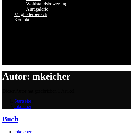
Wohlstandsbewegung
Auragalerie
Mitgliederbereich
Kontakt
Autor:
mkeicher
Dieser Autor hat geschrieben 1 Artikel
Startseite
>
mkeicher
Buch
Beitrags-
mkeicher