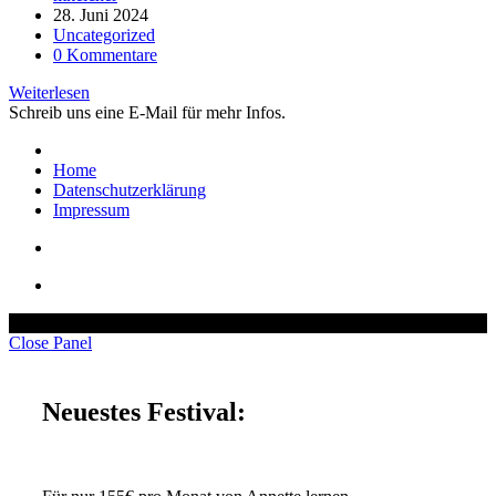
Autor:
Beitrag
28. Juni 2024
veröffentlicht:
Beitrags-
Uncategorized
Kategorie:
Beitrags-
0 Kommentare
Kommentare:
Buch
Weiterlesen
Schreib uns eine E-Mail für mehr Infos.
Home
Datenschutzerklärung
Impressum
© Copyright – Mindstream Mentoring GmbH 2025
Close Panel
Neuestes Festival: